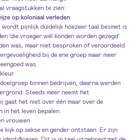
al vraagstukken te zien:
ijze op koloniaal verleden
wordt pijnlijk duidelijk hoezeer taal besmet is
den ‘die vroeger wél konden worden gezegd’
laden was, maar niet besproken of veroordeeld
ergevoeligheid bij de ene groep maar meer
meengoed was.
 kleur
 doelgroep binnen bedrijven, daarna werden
tergrond. Steeds meer neemt het
j gaat het niet over één maar over de
 in het leven bepalen.
 en vrouwen
re kijk op sekse en gender ontstaan. Er zijn
identificeren. Dit is in taal uitgebreid met de