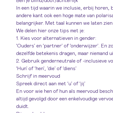
Ben je blind/doof/achterlijk
In een tijd waarin we inclusie, erbij horen,
andere kant ook een hoge mate van polarisa
belangrijker. Met taal kunnen we laten zie
We delen hier onze tips met je:
1. Kies voor alternatieven in gender:
‘Ouders’ en ‘partner’ of ‘onderwijzer’. En z
dezelfde betekenis dragen, maar niemand ui
2. Gebruik genderneutrale of -inclusieve 
‘Hun’ of ‘hen’, ’die’ of ‘diens’
Schrijf in meervoud
Spreek direct aan met ‘u’ of ‘jij’
En voor wie hen of hun als meervoud besc
altijd gevolgd door een enkelvoudige vervo
duidt.