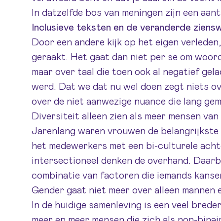
In datzelfde bos van meningen zijn een aant
Inclusieve teksten en de veranderde ziensw
Door een andere kijk op het eigen verleden, 
geraakt. Het gaat dan niet per se om woor
maar over taal die toen ook al negatief ge
werd. Dat we dat nu wel doen zegt niets ov
over de niet aanwezige nuance die lang ge
Diversiteit alleen zien als meer mensen van
Jarenlang waren vrouwen de belangrijkste
het medewerkers met een bi-culturele ach
intersectioneel denken de overhand. Daarbi
combinatie van factoren die iemands kansen
Gender gaat niet meer over alleen mannen
In de huidige samenleving is een veel brede
meer en meer mensen die zich als non-binair 