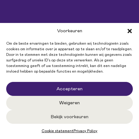
Voorkeuren
Om de beste ervaringen te bieden, gebruiken wij technologieën zoals
Vacatures
cookies om informatie over je apparaat op te slaan en/of te raadplegen.
Alle vacatures
Door in te stemmen met deze technologieën kunnen wij gegevens zoals
surfgedrag of unieke ID's op deze site verwerken. Als je geen
Communicatie vacatures
toestemming geeft of uw toestemming intrekt, kan dit een nadelige
Marketing vacatures
invloed hebben op bepaalde functies en mogelijkheden.
Redactie vacatures
Online vacatures
Fondsenwerving vacatures
Accepteren
Open inschrijving
Weigeren
Voor professionals
Bekijk voorkeuren
Overzicht
Interim opdrachten
Neem contact op via WhatsApp
Cookie statement
Privacy Policy
Vaste baan
Werken als gedetacheerde