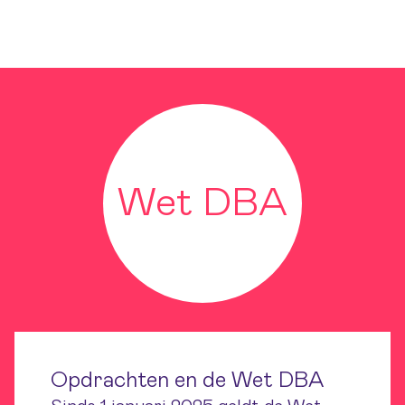
Wet DBA
Wet DBA
Opdrachten en de Wet DBA