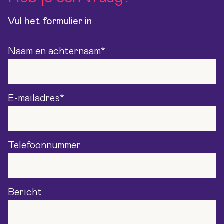
uitzicht op een vast contract.
Vul het formulier in
Naam en achternaam
*
E-mailadres
*
Telefoonnummer
Bericht