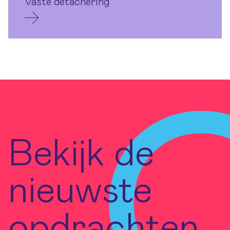
Vaste detachering
Bekijk de
nieuwste
opdrachten