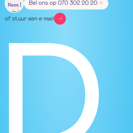
Bel ons op 070 302 20 20
of stuur een e-mail
D