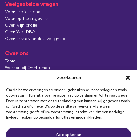
Veelgestelde vragen
Voor professionals
Voor opdrachtgevers
Over Mijn profiel
Over Wet DBA
Over privacy en dataveiligheid
Over ons
Team
Werken bij OnlyHuman
Contact
Voorkeuren
Kenniscentrum
Diversiteit & Inclusie
Om de beste ervaringen te bieden, gebruiken wij technologieën zoals
OnlyImpact
cookies om informatie over je apparaat op te slaan en/of te raadplegen.
Door in te stemmen met deze technologieën kunnen wij gegevens zoals
Feedback
surfgedrag of unieke ID's op deze site verwerken. Als je geen
toestemming geeft of uw toestemming intrekt, kan dit een nadelige
invloed hebben op bepaalde functies en mogelijkheden.
Volg ons
Accepteren