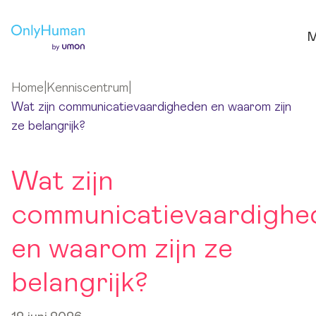
Ga naar hoofdinhoud
M
Home
|
Kenniscentrum
|
Wat zijn communicatievaardigheden en waarom zijn
ze belangrijk?
Wat zijn
communicatievaardighe
en waarom zijn ze
belangrijk?