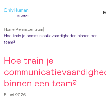
Ga naar hoofdinhoud
M
Home
|
Kenniscentrum
|
Hoe train je communicatievaardigheden binnen een
team?
Hoe train je
communicatievaardighe
binnen een team?
5 juni 2026