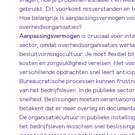
vragen, hoe je problemen escaleert en wel
gebruikt. Dit voorkomt misverstanden en 
Hoe belangrijk is aanpassingsvermogen voor
overheidsorganisaties?
Aanpassingsvermogen
is cruciaal voor int
sector, omdat overheidsorganisaties werk
besluitvormingscultuur. Je moet flexibel bli
kosten en zorgvuldigheid vereisen. Het voo
verschillende opdrachten snel leert antici
Bureaucratische processen kunnen frustrer
van het bedrijfsleven. In de publieke secto
snelheid. Beslissingen moeten verantwoord
betekent dat er meer overleg en documentat
De organisatiecultuur in publieke instellin
het bedrijfsleven misschien snel beslissin