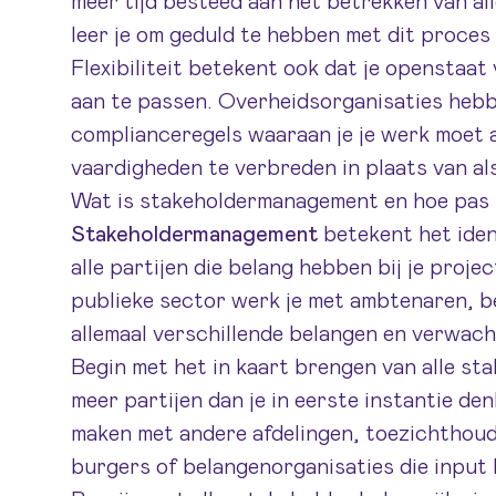
meer tijd besteed aan het betrekken van all
leer je om geduld te hebben met dit proces 
Flexibiliteit betekent ook dat je openstaa
aan te passen. Overheidsorganisaties hebbe
compliance­regels waaraan je je werk moet a
vaardigheden te verbreden in plaats van al
Wat is stakeholdermanagement en hoe pas je
Stakeholdermanagement
betekent het iden
alle partijen die belang hebben bij je proje
publieke sector werk je met ambtenaren, b
allemaal verschillende belangen en verwac
Begin met het in kaart brengen van alle sta
meer partijen dan je in eerste instantie de
maken met andere afdelingen, toezichthoud
burgers of belangenorganisaties die input 