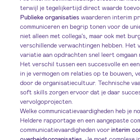
terwijl je tegelijkertijd direct waarde toev
Publieke organisaties
waarderen interim pro
communiceren en begrip tonen voor de uni
niet alleen met collega’s, maar ook met burg
verschillende verwachtingen hebben. Het vo
variatie aan opdrachten snel leert omgaan 
Het verschil tussen een succesvolle en een
in je vermogen om relaties op te bouwen, v
door de organisatiecultuur. Technische va
soft skills zorgen ervoor dat je daar succe
vervolgoprojecten.
Welke communicatievaardigheden heb je nodi
Heldere rapportage en een aangepaste commu
communicatievaardigheden voor
interim co
overheidsorganisaties
. Je moet complexe i