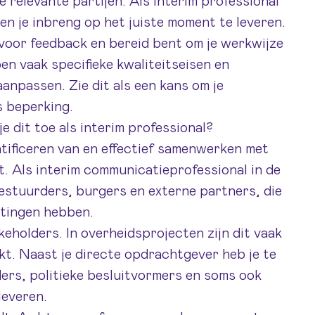
e relevante partijen. Als interim professional
en je inbreng op het juiste moment te leveren.
t voor feedback en bereid bent om je werkwijze
n vaak specifieke kwaliteitseisen en
anpassen. Zie dit als een kans om je
s beperking.
 dit toe als interim professional?
tificeren van en effectief samenwerken met
ct. Als interim communicatieprofessional in de
estuurders, burgers en externe partners, die
htingen hebben.
keholders. In overheidsprojecten zijn dit vaak
nkt. Naast je directe opdrachtgever heb je te
ers, politieke besluitvormers en soms ook
leveren.