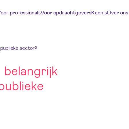
oor professionals
Voor opdrachtgevers
Kennis
Over ons
e publieke sector?
n belangrijk
publieke