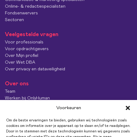
Online- & redactiespecialisten
Fondsenwervers
Sectoren
Veelgestelde vragen
Voor professionals
Voor opdrachtgevers
Over Mijn profiel
Over Wet DBA
Over privacy en dataveiligheid
Over ons
Team
Werken bij OnlyHuman
Contact
Voorkeuren
Kenniscentrum
Diversiteit & Inclusie
Om de beste ervaringen te bieden, gebruiken wij technologieën zoals
OnlyImpact
cookies om informatie over je apparaat op te slaan en/of te raadplegen.
Door in te stemmen met deze technologieën kunnen wij gegevens zoals
Feedback
surfgedrag of unieke ID's op deze site verwerken. Als je geen