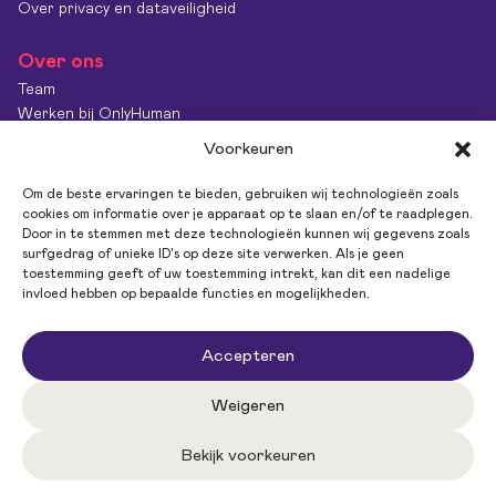
Over privacy en dataveiligheid
Over ons
Team
Werken bij OnlyHuman
Contact
Voorkeuren
Kenniscentrum
Diversiteit & Inclusie
Om de beste ervaringen te bieden, gebruiken wij technologieën zoals
OnlyImpact
cookies om informatie over je apparaat op te slaan en/of te raadplegen.
Door in te stemmen met deze technologieën kunnen wij gegevens zoals
Feedback
surfgedrag of unieke ID's op deze site verwerken. Als je geen
toestemming geeft of uw toestemming intrekt, kan dit een nadelige
invloed hebben op bepaalde functies en mogelijkheden.
Volg ons
Accepteren
Weigeren
Bekijk voorkeuren
Privacy policy
Algemene Voorwaarden