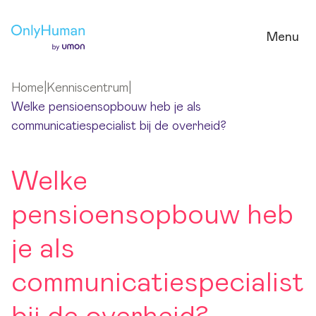
Ga naar hoofdinhoud
Menu
Home
|
Kenniscentrum
|
Welke pensioensopbouw heb je als
communicatiespecialist bij de overheid?
Welke
pensioensopbouw heb
je als
communicatiespecialist