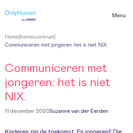
Ga naar hoofdinhoud
Menu
Home
|
Kenniscentrum
|
Communiceren met jongeren: het is niet NIX.
Communiceren met
jongeren: het is niet
NIX.
11 december 2020
Suzanne van der Eerden
Kinderen zijn de toekomst. En jongeren? Die