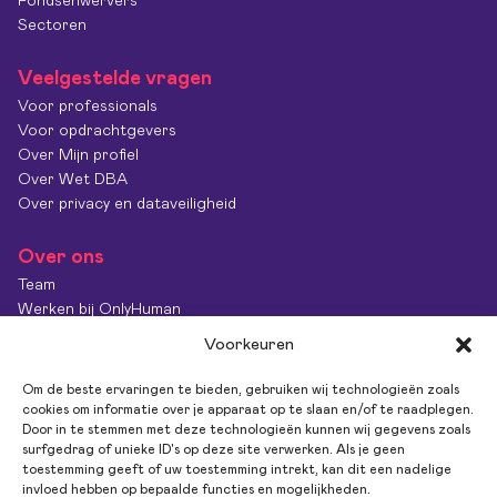
Fondsenwervers
Sectoren
Veelgestelde vragen
Voor professionals
Voor opdrachtgevers
Over Mijn profiel
Over Wet DBA
Over privacy en dataveiligheid
Over ons
Team
Werken bij OnlyHuman
Contact
Voorkeuren
Kenniscentrum
Diversiteit & Inclusie
Om de beste ervaringen te bieden, gebruiken wij technologieën zoals
OnlyImpact
cookies om informatie over je apparaat op te slaan en/of te raadplegen.
Door in te stemmen met deze technologieën kunnen wij gegevens zoals
Feedback
surfgedrag of unieke ID's op deze site verwerken. Als je geen
toestemming geeft of uw toestemming intrekt, kan dit een nadelige
invloed hebben op bepaalde functies en mogelijkheden.