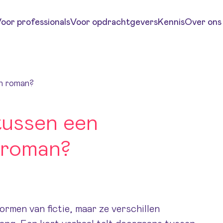
oor professionals
Voor opdrachtgevers
Kennis
Over ons
en roman?
 tussen een
n roman?
ormen van fictie, maar ze verschillen