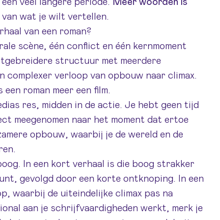
r een veel langere periode.
Meer woorden is
 van wat je wilt vertellen.
erhaal van een roman?
rale scène, één conflict en één kernmoment
uitgebreidere structuur met meerdere
en complexer verloop van opbouw naar climax.
s een roman meer een film.
medias res, midden in de actie. Je hebt geen tijd
rect meegenomen naar het moment dat ertoe
zamere opbouw, waarbij je de wereld en de
ren.
og. In een kort verhaal is die boog strakker
unt, gevolgd door een korte ontknoping. In een
 waarbij de uiteindelijke climax pas na
ional aan je schrijfvaardigheden werkt
, merk je