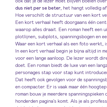
ook dat je de lezer moet blijven boeien ove
dus niet per se beter
, het hangt volledig af
Hoe verschilt de structuur van een kort v
Een kort verhaal heeft doorgaans één cent
waarop alles draait. Een roman heeft een 
plotlijnen, subplots, spanningsbogen en e
Waar een kort verhaal als een foto werkt, i
In een kort verhaal begin je bijna altijd in 
voor een lange aanloop. De lezer wordt di
doet. Een roman biedt de luxe van een lang
personages stap voor stap kunt introduce
Dat heeft ook gevolgen voor de spanningsbo
en compacter. Er is vaak maar één hoogtep
roman bouw je meerdere spanningspieken op,
honderden pagina’s komt. Als je
als profess