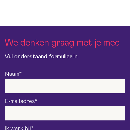
We denken graag met je mee
Vul onderstaand formulier in
Naam
*
E-mailadres
*
Ik werk bij
*