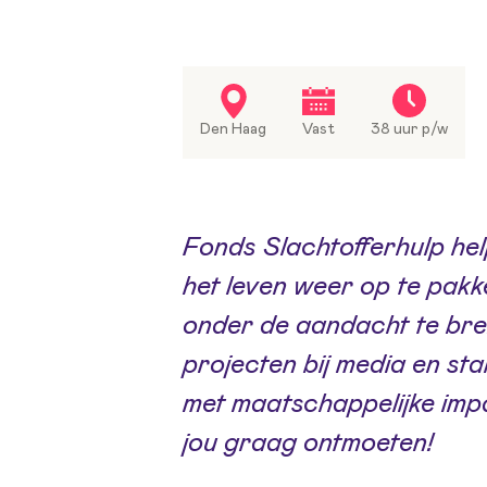
Den Haag
Vast
38 uur p/w
Fonds Slachtofferhulp hel
het leven weer op te pakk
onder de aandacht te bre
projecten bij media en st
met maatschappelijke impac
jou graag ontmoeten!