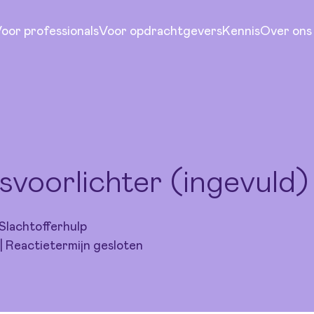
oor professionals
Voor opdrachtgevers
Kennis
Over ons
svoorlichter (ingevuld)
Slachtofferhulp
| Reactietermijn gesloten