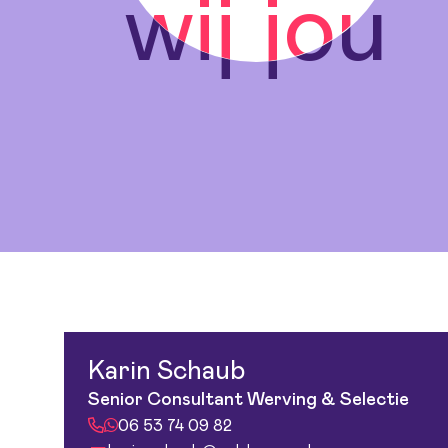
wij jou
wij jou
Karin Schaub
Senior Consultant Werving & Selectie
06 53 74 09 82