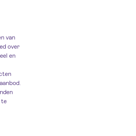
en van
oed over
eel en
cten
paanbod.
anden
 te