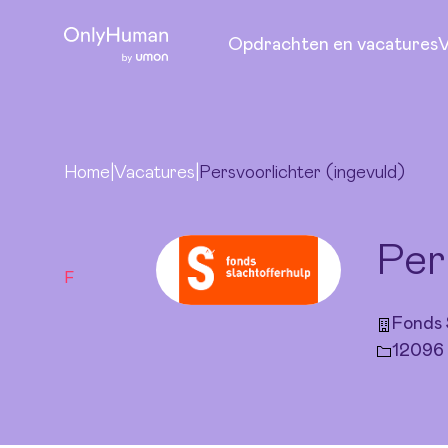
Ga naar hoofdinhoud
Persvoorlichter (ingevuld)
Opdrachten en vacatures
V
Home
|
Vacatures
|
Persvoorlichter (ingevuld)
Per
F
Fonds 
12096 