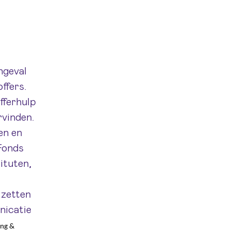
ngeval
ffers.
fferhulp
rvinden.
en en
 Fonds
ituten,
 zetten
nicatie
ing &