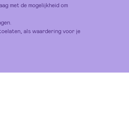
ag met de mogelijkheid om
ngen.
toelaten, als waardering voor je