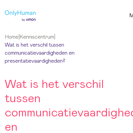
Ga naar hoofdinhoud
M
Home
|
Kenniscentrum
|
Wat is het verschil tussen
communicatievaardigheden en
presentatievaardigheden?
Wat is het verschil
tussen
communicatievaardighe
en