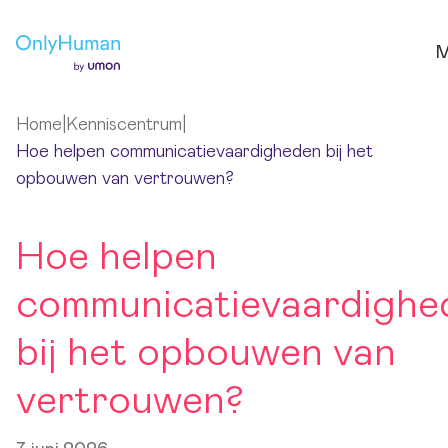
Ga naar hoofdinhoud
M
Home
|
Kenniscentrum
|
Hoe helpen communicatievaardigheden bij het
opbouwen van vertrouwen?
Hoe helpen
communicatievaardighe
bij het opbouwen van
vertrouwen?