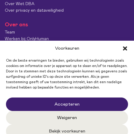
Over Wet DBA
Over privacy en dataveiligheid
Over ons
Team
Werken bij OnlyHuman
Contact
Voorkeuren
Kenniscentrum
Diversiteit & Inclusie
Om de beste ervaringen te bieden, gebruiken wij technologieën zoals
OnlyImpact
cookies om informatie over je apparaat op te slaan en/of te raadplegen.
Door in te stemmen met deze technologieën kunnen wij gegevens zoals
Feedback
surfgedrag of unieke ID's op deze site verwerken. Als je geen
toestemming geeft of uw toestemming intrekt, kan dit een nadelige
invloed hebben op bepaalde functies en mogelijkheden.
Volg ons
Accepteren
Weigeren
Bekijk voorkeuren