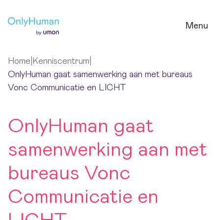
Ga naar hoofdinhoud
Menu
Home
|
Kenniscentrum
|
OnlyHuman gaat samenwerking aan met bureaus
Vonc Communicatie en LICHT
OnlyHuman gaat
samenwerking aan met
bureaus Vonc
Communicatie en