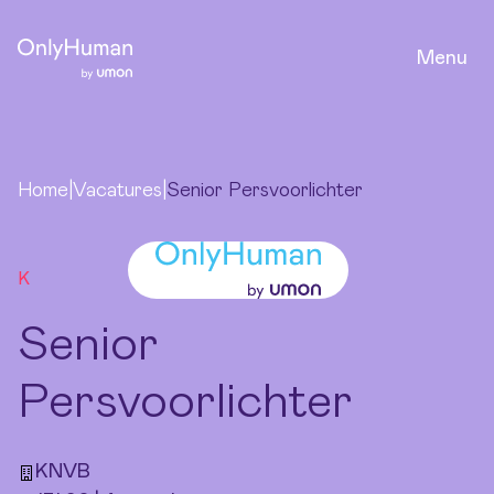
Ga naar hoofdinhoud
Senior Persvoorlichter
Menu
Reageer
Home
|
Vacatures
|
Senior Persvoorlichter
K
Senior
Persvoorlichter
KNVB