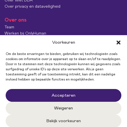
Over Wet DBA
Over privacy en dataveiligheid
Over ons
Team
Werken bij OnlyHuman
Contact
Voorkeuren
Kenniscentrum
Diversiteit & Inclusie
Om de beste ervaringen te bieden, gebruiken wij technologieën zoals
OnlyImpact
cookies om informatie over je apparaat op te slaan en/of te raadplegen.
Door in te stemmen met deze technologieën kunnen wij gegevens zoals
Feedback
surfgedrag of unieke ID's op deze site verwerken. Als je geen
toestemming geeft of uw toestemming intrekt, kan dit een nadelige
invloed hebben op bepaalde functies en mogelijkheden.
Volg ons
Accepteren
Weigeren
Bekijk voorkeuren
Privacy policy
Algemene Voorwaarden