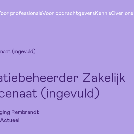
uld)
oor professionals
Voor opdrachtgevers
Kennis
Over ons
naat (ingevuld)
atiebeheerder Zakelijk
enaat (ingevuld)
ging Rembrandt
 Actueel