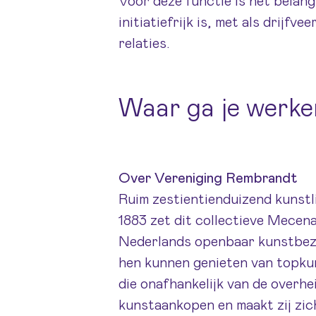
Voor deze functie is het belang
initiatiefrijk is, met als drijf
relaties.
Waar ga je werke
Over Vereniging Rembrandt
Ruim zestientienduizend kunstl
1883 zet dit collectieve Mecen
Nederlands openbaar kunstbezit
hen kunnen genieten van topku
die onafhankelijk van de overhei
kunstaankopen en maakt zij zic