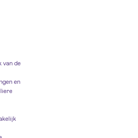
k van de
ingen en
liere
kelijk
e