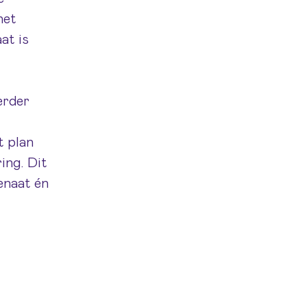
het
at is
erder
t plan
ing. Dit
enaat én