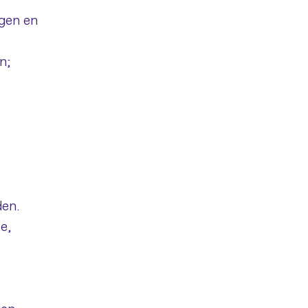
ngen en
n;
den.
e,