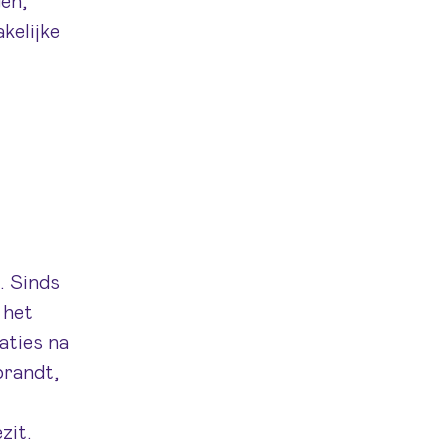
gen,
kelijke
. Sinds
 het
aties na
brandt,
zit.