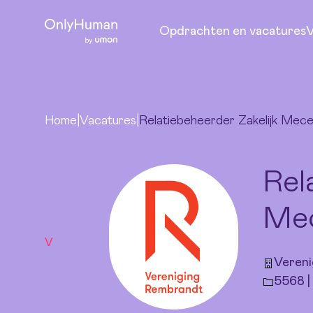
Ga naar hoofdinhoud
Relatiebeheerder Zakelijk Mecenaat (ingev
Opdrachten en vacatures
V
Home
|
Vacatures
|
Relatiebeheerder Zakelijk Mece
Rel
Mec
V
Vereni
5568 |