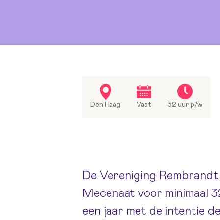
Den Haag
Vast
32 uur p/w
De Vereniging Rembrandt z
Mecenaat voor minimaal 32
een jaar met de intentie 