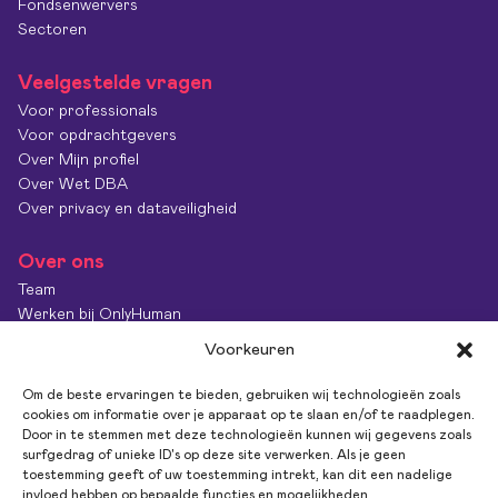
Fondsenwervers
Sectoren
Veelgestelde vragen
Voor professionals
Voor opdrachtgevers
Over Mijn profiel
Over Wet DBA
Over privacy en dataveiligheid
Over ons
Team
Werken bij OnlyHuman
Contact
Voorkeuren
Kenniscentrum
Diversiteit & Inclusie
Om de beste ervaringen te bieden, gebruiken wij technologieën zoals
OnlyImpact
cookies om informatie over je apparaat op te slaan en/of te raadplegen.
Door in te stemmen met deze technologieën kunnen wij gegevens zoals
Feedback
surfgedrag of unieke ID's op deze site verwerken. Als je geen
toestemming geeft of uw toestemming intrekt, kan dit een nadelige
invloed hebben op bepaalde functies en mogelijkheden.