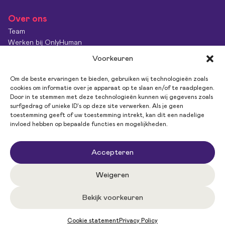
Over ons
Team
Werken bij OnlyHuman
Contact
Voorkeuren
Kenniscentrum
Diversiteit & Inclusie
Om de beste ervaringen te bieden, gebruiken wij technologieën zoals
OnlyImpact
cookies om informatie over je apparaat op te slaan en/of te raadplegen.
Door in te stemmen met deze technologieën kunnen wij gegevens zoals
Feedback
surfgedrag of unieke ID's op deze site verwerken. Als je geen
toestemming geeft of uw toestemming intrekt, kan dit een nadelige
invloed hebben op bepaalde functies en mogelijkheden.
Volg ons
Accepteren
Weigeren
Bekijk voorkeuren
Privacy policy
Algemene Voorwaarden
Neem contact op via WhatsApp
Antidiscriminatiebeleid
Website by Upside
Cookie statement
Privacy Policy