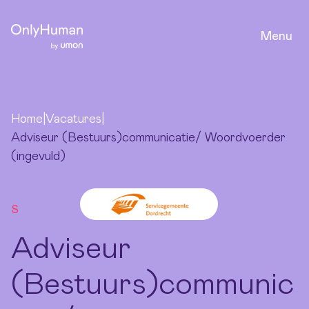
Ga naar hoofdinhoud
Adviseur (Bestuurs)communicatie/
Woordvoerder (ingevuld)
Menu
Reageer
Home
|
Vacatures
|
Adviseur (Bestuurs)communicatie/ Woordvoerder
(ingevuld)
S
Adviseur
(Bestuurs)communic