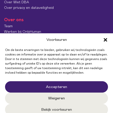
Over Wet DBA
Over privacy en dataveiligheid
Over ons
Team
Werken bij OnlyHuman
Contact
Voorkeuren
Kenniscentrum
Diversiteit & Inclusie
Om de beste ervaringen te bieden, gebruiken wij technologieën zoals
OnlyImpact
cookies om informatie over je apparaat op te slaan en/of te raadplegen.
Door in te stemmen met deze technologieën kunnen wij gegevens zoals
Feedback
surfgedrag of unieke ID's op deze site verwerken. Als je geen
toestemming geeft of uw toestemming intrekt, kan dit een nadelige
invloed hebben op bepaalde functies en mogelijkheden.
Volg ons
Accepteren
Weigeren
Bekijk voorkeuren