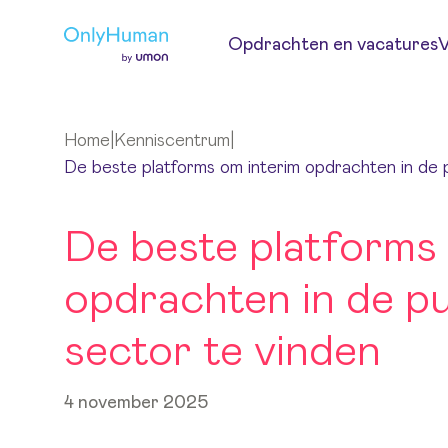
Ga naar hoofdinhoud
Opdrachten en vacatures
V
Home
|
Kenniscentrum
|
De beste platforms om interim opdrachten in de p
De beste platforms 
opdrachten in de pu
sector te vinden
4 november 2025