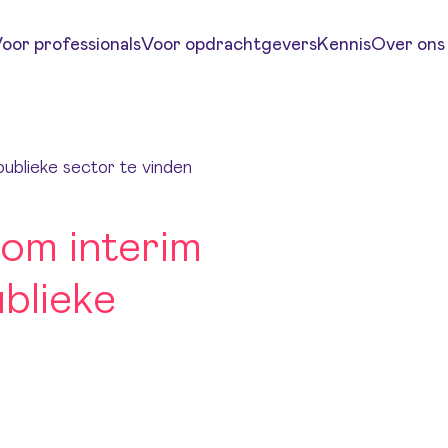
oor professionals
Voor opdrachtgevers
Kennis
Over ons
ublieke sector te vinden
om interim
blieke