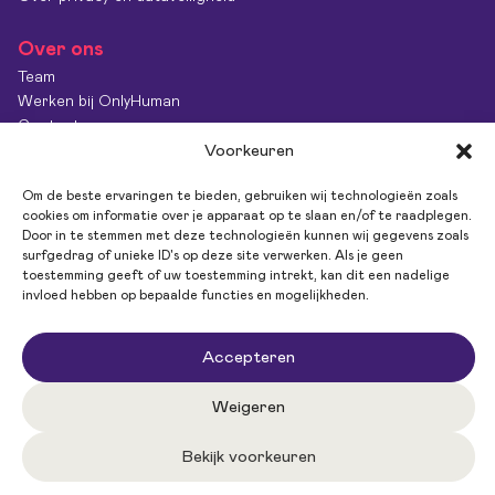
Over ons
Team
Werken bij OnlyHuman
Contact
Kenniscentrum
Voorkeuren
Diversiteit & Inclusie
Om de beste ervaringen te bieden, gebruiken wij technologieën zoals
OnlyImpact
cookies om informatie over je apparaat op te slaan en/of te raadplegen.
Feedback
Door in te stemmen met deze technologieën kunnen wij gegevens zoals
surfgedrag of unieke ID's op deze site verwerken. Als je geen
toestemming geeft of uw toestemming intrekt, kan dit een nadelige
invloed hebben op bepaalde functies en mogelijkheden.
Volg ons
Accepteren
Weigeren
Bekijk voorkeuren
Privacy policy
Algemene Voorwaarden
Antidiscriminatiebeleid
Website by Upside