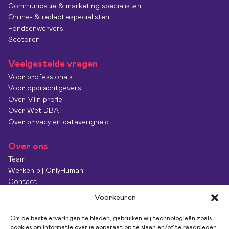
Communicatie & marketing specialisten
Online- & redactiespecialisten
Fondsenwervers
Sectoren
Veelgestelde vragen
Voor professionals
Voor opdrachtgevers
Over Mijn profiel
Over Wet DBA
Over privacy en dataveiligheid
Over ons
Team
Werken bij OnlyHuman
Contact
Kenniscentrum
Voorkeuren
Diversiteit & Inclusie
OnlyImpact
Om de beste ervaringen te bieden, gebruiken wij technologieën zoals
Feedback
cookies om informatie over je apparaat op te slaan en/of te raadplegen.