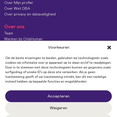
Over Mijn profiel
Over Wet DBA
Over privacy en dataveiligheid
Over ons
Team
Werken bij OnlyHuman
Contact
Voorkeuren
Kenniscentrum
Diversiteit & Inclusie
Om de beste ervaringen te bieden, gebruiken wij technologieën zoals
OnlyImpact
cookies om informatie over je apparaat op te slaan en/of te raadplegen.
Door in te stemmen met deze technologieën kunnen wij gegevens zoals
Feedback
surfgedrag of unieke ID's op deze site verwerken. Als je geen
toestemming geeft of uw toestemming intrekt, kan dit een nadelige
invloed hebben op bepaalde functies en mogelijkheden.
Volg ons
Accepteren
Weigeren