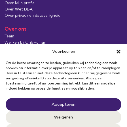
Over Mijn profiel
Over Wet DBA
Over privacy en dataveiligheid
Over ons
Team
Werken bij OnlyHuman
Contact
Voorkeuren
Kenniscentrum
Diversiteit & Inclusie
Om de beste ervaringen te bieden, gebruiken wij technologieën zoals
OnlyImpact
cookies om informatie over je apparaat op te slaan en/of te raadplegen.
Door in te stemmen met deze technologieën kunnen wij gegevens zoals
Feedback
surfgedrag of unieke ID's op deze site verwerken. Als je geen
toestemming geeft of uw toestemming intrekt, kan dit een nadelige
invloed hebben op bepaalde functies en mogelijkheden.
Volg ons
Accepteren
Weigeren